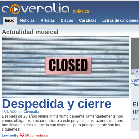
m�sica
Inicio
Noticias
Artistas
Discos
Caratulas
Letras de canciones
Actualidad musical
Despedida y cierre
El
un
18/1/2022 por
Coveralia
Después de 20 años online ininterrumpidamente, lamentablemente nos
18/
vemos obligados a echar el cierre a este proyecto. Las razones que nos
han llevado a esta situación son diversas, pero principalmente son las
siguientes:
Leer m�s
56 comentarios