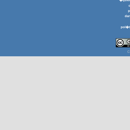
�quier
p
dar
pol�t
C