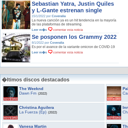
Sebastian Yatra, Justin Quiles
y L-Gante estrenan single
15/1/2022 por
Coveralia
La nueva canción ya es un hit tendencia en la mayoría
de las plataformas de streaming.
Leer m�s
comentar esta noticia
Se posponen los Grammy 2022
8/1/2022 por
Coveralia
Es por el avance de la variante omicron de COVID-19
Leer m�s
comentar esta noticia
�ltimos discos destacados
The Weeknd
Pa
Dawn Fm
Cas
(2022)
Christina Aguilera
In
La Fuerza (Ep)
Ch
(2022)
Vanesa Martin
Th