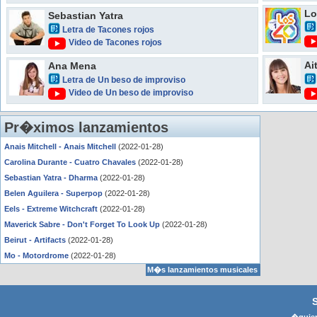
Lo
Sebastian Yatra
Letra de Tacones rojos
Video de Tacones rojos
Ai
Ana Mena
Letra de Un beso de improviso
Video de Un beso de improviso
Pr�ximos lanzamientos
Anais Mitchell - Anais Mitchell
(2022-01-28)
Carolina Durante - Cuatro Chavales
(2022-01-28)
Sebastian Yatra - Dharma
(2022-01-28)
Belen Aguilera - Superpop
(2022-01-28)
Eels - Extreme Witchcraft
(2022-01-28)
Maverick Sabre - Don't Forget To Look Up
(2022-01-28)
Beirut - Artifacts
(2022-01-28)
Mo - Motordrome
(2022-01-28)
M�s lanzamientos musicales