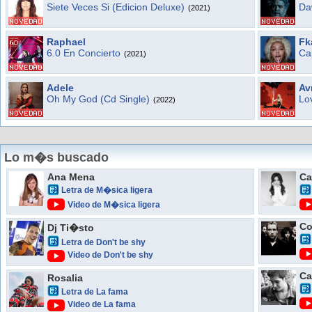
Siete Veces Si (Edicion Deluxe)
Da
(2021)
Raphael
Fk
6.0 En Concierto
Ca
(2021)
Adele
Av
Oh My God (Cd Single)
Lo
(2022)
Lo m�s buscado
Ana Mena
Ca
Letra de M�sica ligera
Video de M�sica ligera
Co
Dj Ti�sto
Letra de Don't be shy
Video de Don't be shy
Ca
Rosalia
Letra de La fama
Video de La fama