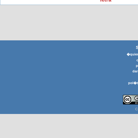
�quier
p
dar
pol�t
C