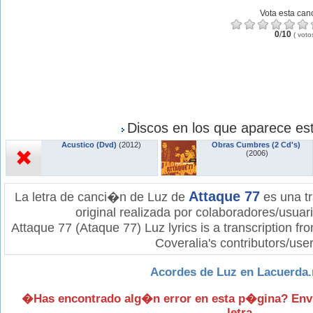
Vota esta can
0
/
10
(
voto
Discos en los que aparece est
Acustico (Dvd)
(2012)
Obras Cumbres (2 Cd's)
(2006)
Attaque 77
La letra de canci�n de Luz de
es una t
original realizada por colaboradores/usuar
Attaque 77 (Ataque 77) Luz lyrics is a transcription f
Coveralia's contributors/user
Acordes de Luz en Lacuerda.
�Has encontrado alg�n error en esta p�gina? Env
letra